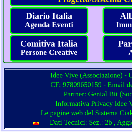
Diario Italia
Alb
Agenda Eventi
Imma
Comitiva Italia
Par
Persone Creative
Idee Vive (Associazione) - 
CF: 97809650159 - Email del
Partner:
Genial Bit
(
Soc
Informativa Privacy Idee 
Le pagine web del Sistema Ciak
Dati Tecnici: Sez.: 2b
, Agg